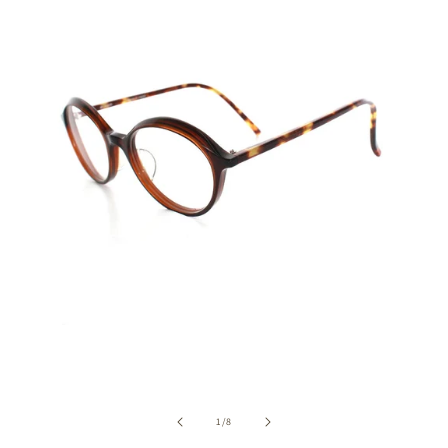
の
1
/
8