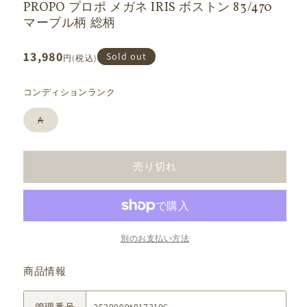
PROPO プロポ メガネ IRIS ボストン 83/470
マーブル柄 総柄
通
13,980
Sold out
円(税込)
常
価
格
コンディションランク
バ
A
リ
エ
ー
シ
売り切れ
ョ
ン
は
売
り
切
れ
て
別のお支払い方法
い
る
か
商品情報
販
売
で
き
管理番号
2529999t0173106