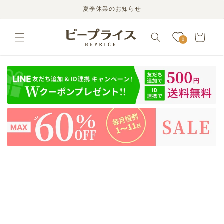
コンテ
夏季休業のお知らせ
ンツに
進む
カ
ー
0
ト
商品情
報にス
キップ