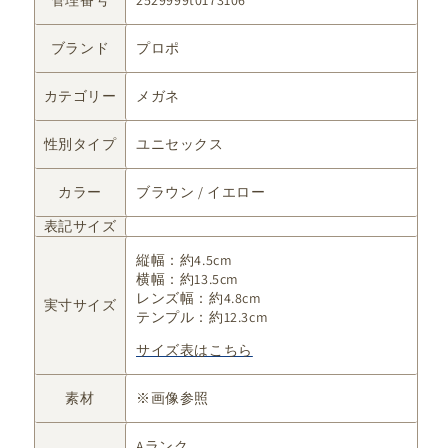
ま
せ
ん
ブランド
プロポ
カテゴリー
メガネ
性別タイプ
ユニセックス
カラー
ブラウン / イエロー
表記サイズ
縦幅：約4.5cm
横幅：約13.5cm
レンズ幅：約4.8cm
実寸サイズ
テンプル：約12.3cm
サイズ表はこちら
素材
※画像参照
Aランク