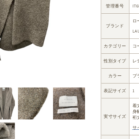
き
管理番号
IT
ま
せ
ん
ロ
ブランド
LA
カテゴリー
コ
性別タイプ
レ
カラー
ブ
表記サイズ
1
着丈
身幅
実寸サイズ
裄丈
サ