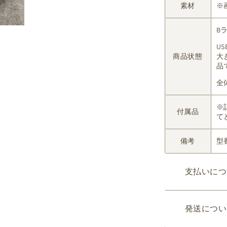
素材
※
B
U
商品状態
大
品
全
※
付属品
て
備考
型番
支払いにつ
発送につい