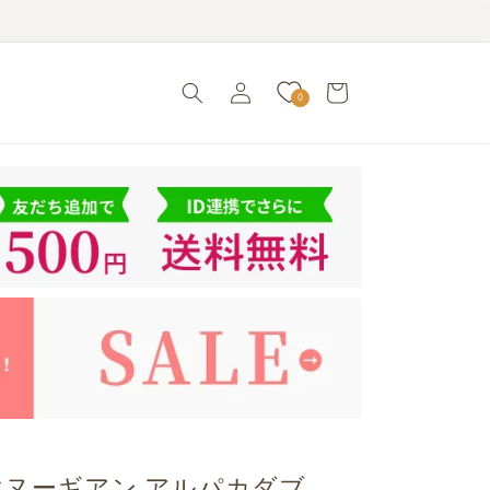
ロ
カ
グ
ー
0
イ
ト
ン