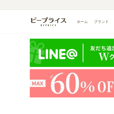
コンテ
ンツに
進む
ホーム
ブランド
商品情
報にス