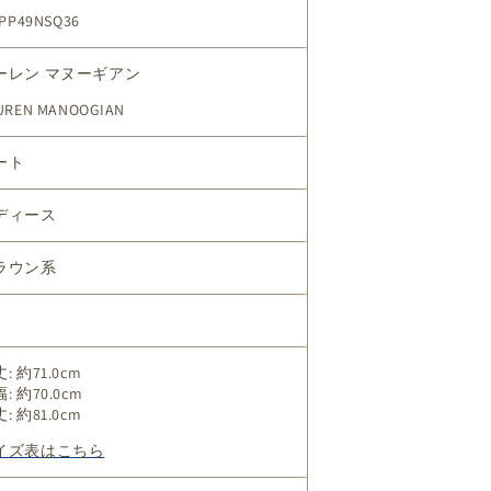
6PP49NSQ36
ーレン マヌーギアン
UREN MANOOGIAN
ート
ディース
ラウン系
: 約71.0cm
: 約70.0cm
: 約81.0cm
イズ表はこちら