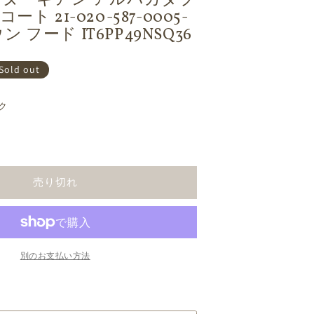
マヌーギアン アルパカダブ
ト 21-020-587-0005-
ウン フード IT6PP49NSQ36
Sold out
ク
売り切れ
別のお支払い方法