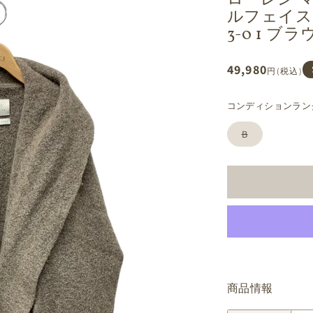
ローレン 
ルフェイスコー
3-0 1 ブラ
通
49,980
円(税込)
常
価
コンディションラン
格
バ
B
リ
エ
ー
シ
ョ
ン
は
売
り
切
れ
て
い
る
か
商品情報
販
売
で